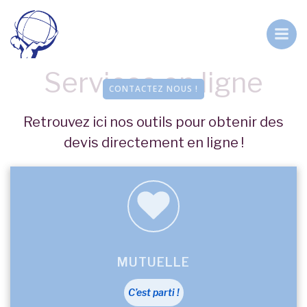
Aller
au
contenu
Services en ligne
CONTACTEZ NOUS !
Retrouvez ici nos outils pour obtenir des
devis directement en ligne !
MUTUELLE
C’est parti !